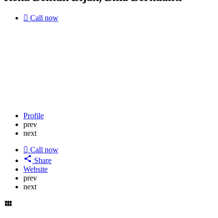
Call now
Profile
prev
next
Call now
Share
Website
prev
next