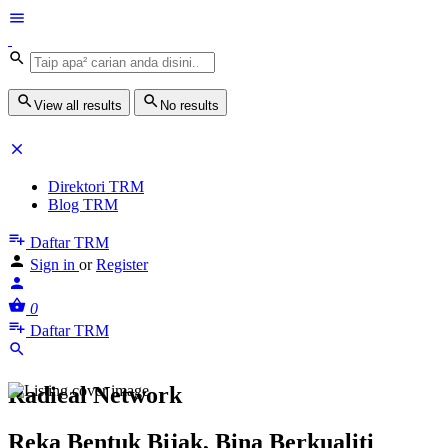
View all results
No results
Direktori TRM
Blog TRM
Daftar TRM
Sign in
or
Register
0
Daftar TRM
Radical Network
Reka Bentuk Bijak, Bina Berkualiti